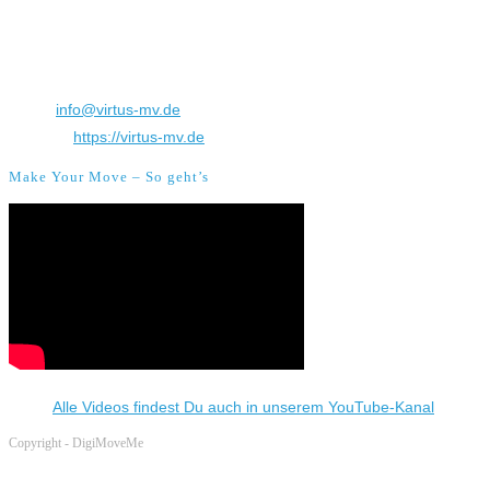
Friedrich-Barnewitz-Str. 8
18119 Rostock-Warnemünde
Telefon:
(0381) 2605 7602
Email:
info@virtus-mv.de
Website:
https://virtus-mv.de
Make Your Move – So geht’s
Alle Videos findest Du auch in unserem YouTube-Kanal
Opens i
Copyright - DigiMoveMe